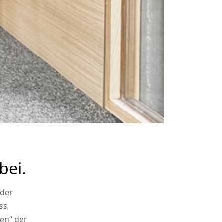
bei.
 der
ss
en“ der