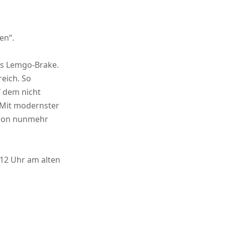
en“.
fs Lemgo-Brake.
eich. So
 dem nicht
 Mit modernster
ggon nunmehr
 12 Uhr am alten