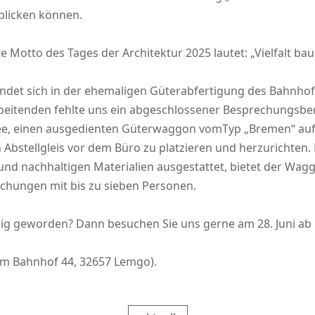
blicken können.
 Motto des Tages der Architektur 2025 lautet: „Vielfalt bau
indet sich in der ehemaligen Güterabfertigung des Bahnho
beitenden fehlte uns ein abgeschlossener Besprechungsber
dee, einen ausgedienten Güterwaggon vomTyp „Bremen“ auf
Abstellgleis vor dem Büro zu platzieren und herzurichten.
und nachhaltigen Materialien ausgestattet, bietet der Wa
echungen mit bis zu sieben Personen.
rig geworden? Dann besuchen Sie uns gerne am 28. Juni ab
m Bahnhof 44, 32657 Lemgo).