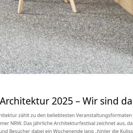
Architektur 2025 – Wir sind da
hitektur zählt zu den beliebtesten Veranstaltungsformaten
er NRW. Das jährliche Architekturfestival zeichnet aus, da
nd Besucher dabei ein Wochenende lang „hinter die Kuliss